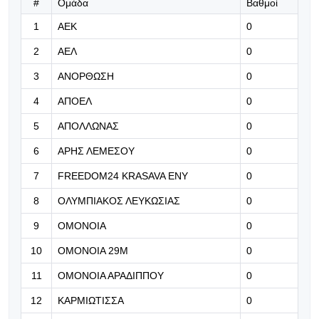
#
Ομάδα
Βαθμοί
08.08.2026 | 20:27
1
ΑΕΚ
Με πρόεδρο η σημερινή
0
προπόνηση (φωτορεπορτάζ)
2
ΑΕΛ
0
08.08.2026 | 20:13
3
ΑΝΟΡΘΩΣΗ
0
Ρεάλ Μαδρίτης: Συλλυπητήρια
4
ΑΠΟΕΛ
0
ανακοίνωση για τον πατέρα του
Μέσι
5
ΑΠΟΛΛΩΝΑΣ
0
6
ΑΡΗΣ ΛΕΜΕΣΟΥ
0
08.08.2026 | 20:00
Live: ΑΠΟΕΛ-Κηφισιά 2-0
7
FREEDOM24 KRASAVA ΕΝΥ
0
8
ΟΛΥΜΠΙΑΚΟΣ ΛΕΥΚΩΣΙΑΣ
0
08.08.2026 | 19:49
9
ΟΜΟΝΟΙΑ
0
Και δεύτερη αναγκαστική αλλαγή για
10
ΟΜΟΝΟΙΑ 29Μ
0
Ομόνοια Αρ.
11
ΟΜΟΝΟΙΑ ΑΡΑΔΙΠΠΟΥ
0
12
ΚΑΡΜΙΩΤΙΣΣΑ
0