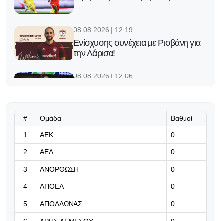
08.08.2026 | 12:19
Ενίσχυσης συνέχεια με Ρισβάνη για
την Λάρισα!
08.08.2026 | 12:06
Σε χρήση ναρκωτικών αποδίδεται ο
θάνατος του ΝΒΑερ Μπράντον
Κλαρκ
#
Ομάδα
Βαθμοί
08.08.2026 | 11:53
1
ΑΕΚ
0
Με νίκη γράφει ιστορία
2
ΑΕΛ
0
3
ΑΝΟΡΘΩΣΗ
0
08.08.2026 | 11:40
4
ΑΠΟΕΛ
0
Ο ανθρωπος - κλειδί πίσω από την
απόφαση του Ρόδρι να διαλέξει την
5
ΑΠΟΛΛΩΝΑΣ
0
Μπαρτσελόνα
6
ΑΡΗΣ ΛΕΜΕΣΟΥ
0