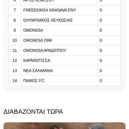
08.08.2026 | 11:27
7
FREEDOM24 KRASAVA ΕΝΥ
0
Πιο ακριβό event των Ολυμπιακών
8
ΟΛΥΜΠΙΑΚΟΣ ΛΕΥΚΩΣΙΑΣ
Αγώνων του 2028 ο τελικός του
0
μπάσκετ
9
ΟΜΟΝΟΙΑ
0
08.08.2026 | 11:14
10
ΟΜΟΝΟΙΑ 29Μ
0
Έτοιμη για το τρίτο φιλικό
11
ΟΜΟΝΟΙΑ ΑΡΑΔΙΠΠΟΥ
0
12
ΚΑΡΜΙΩΤΙΣΣΑ
0
13
ΝΕΑ ΣΑΛΑΜΙΝΑ
0
14
ΠΑΦΟΣ FC
0
ΔΙΑΒΆΖΟΝΤΑΙ ΤΏΡΑ