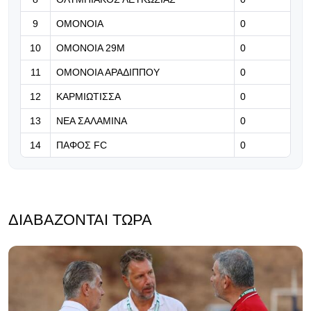
επιστροφής - Καλώς επέστρεψε
Ρόνι» (Βίντεο)
9
ΟΜΟΝΟΙΑ
0
07.08.2026 | 21:24
10
ΟΜΟΝΟΙΑ 29Μ
0
Βραβείο ΑΝΘΡΩΠΙΑΣ για τον Τάσο
11
ΟΜΟΝΟΙΑ ΑΡΑΔΙΠΠΟΥ
0
Χατζηγιοβάννη
12
ΚΑΡΜΙΩΤΙΣΣΑ
0
13
ΝΕΑ ΣΑΛΑΜΙΝΑ
0
14
ΠΑΦΟΣ FC
0
ΔΙΑΒΆΖΟΝΤΑΙ ΤΏΡΑ